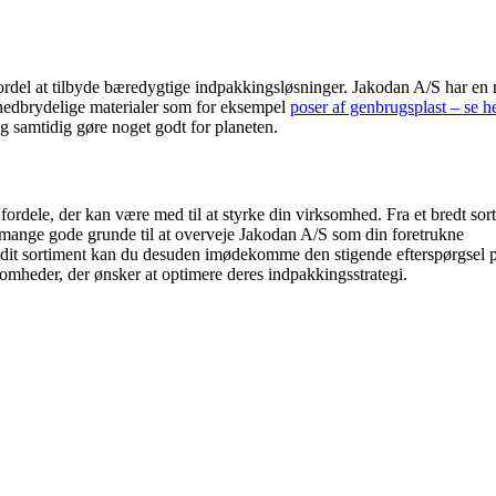
fordel at tilbyde bæredygtige indpakkingsløsninger. Jakodan A/S har en
onedbrydelige materialer som for eksempel
poser af genbrugsplast – se h
g samtidig gøre noget godt for planeten.
dele, der kan være med til at styrke din virksomhed. Fra et bredt sor
er mange gode grunde til at overveje Jakodan A/S som din foretrukne
i dit sortiment kan du desuden imødekomme den stigende efterspørgsel 
ksomheder, der ønsker at optimere deres indpakkingsstrategi.