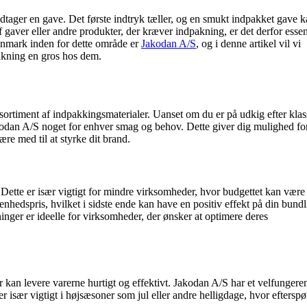
dtager en gave. Det første indtryk tæller, og en smukt indpakket gave 
 gaver eller andre produkter, der kræver indpakning, er det derfor essent
Danmark inden for dette område er
Jakodan A/S
, og i denne artikel vil vi
pakning en gros hos dem.
sortiment af indpakkingsmaterialer. Uanset om du er på udkig efter klas
akodan A/S noget for enhver smag og behov. Dette giver dig mulighed for
re med til at styrke dit brand.
 Dette er især vigtigt for mindre virksomheder, hvor budgettet kan være
hedspris, hvilket i sidste ende kan have en positiv effekt på din bundl
inger er ideelle for virksomheder, der ønsker at optimere deres
r kan levere varerne hurtigt og effektivt. Jakodan A/S har et velfungere
er især vigtigt i højsæsoner som jul eller andre helligdage, hvor eftersp