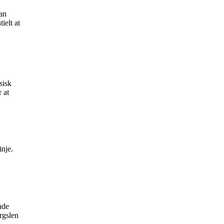
kan
ielt at
sisk
 at
inje.
nde
ørgslen