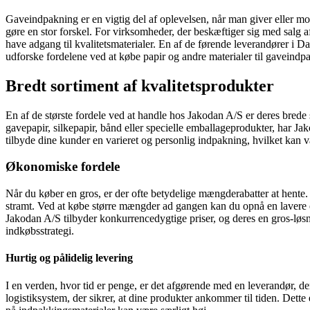
Gaveindpakning er en vigtig del af oplevelsen, når man giver eller mo
gøre en stor forskel. For virksomheder, der beskæftiger sig med salg af
have adgang til kvalitetsmaterialer. En af de førende leverandører i 
udforske fordelene ved at købe papir og andre materialer til gaveind
Bredt sortiment af kvalitetsprodukter
En af de største fordele ved at handle hos Jakodan A/S er deres brede 
gavepapir, silkepapir, bånd eller specielle emballageprodukter, har J
tilbyde dine kunder en varieret og personlig indpakning, hvilket kan væ
Økonomiske fordele
Når du køber en gros, er der ofte betydelige mængderabatter at hente.
stramt. Ved at købe større mængder ad gangen kan du opnå en lavere en
Jakodan A/S tilbyder konkurrencedygtige priser, og deres en gros-løsn
indkøbsstrategi.
Hurtig og pålidelig levering
I en verden, hvor tid er penge, er det afgørende med en leverandør, de
logistiksystem, der sikrer, at dine produkter ankommer til tiden. Dette 