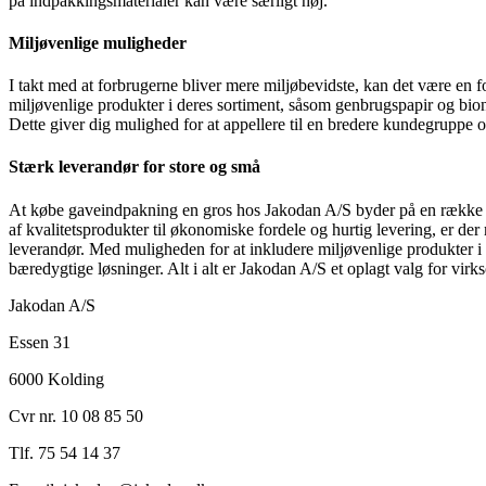
på indpakkingsmaterialer kan være særligt høj.
Miljøvenlige muligheder
I takt med at forbrugerne bliver mere miljøbevidste, kan det være en 
miljøvenlige produkter i deres sortiment, såsom genbrugspapir og bi
Dette giver dig mulighed for at appellere til en bredere kundegruppe o
Stærk leverandør for store og små
At købe gaveindpakning en gros hos Jakodan A/S byder på en række for
af kvalitetsprodukter til økonomiske fordele og hurtig levering, er d
leverandør. Med muligheden for at inkludere miljøvenlige produkter 
bæredygtige løsninger. Alt i alt er Jakodan A/S et oplagt valg for vir
Jakodan A/S
Essen 31
6000 Kolding
Cvr nr. 10 08 85 50
Tlf. 75 54 14 37