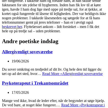
der fungerede. I takkede ham og fortalte ham, at han skulle sende
fakturaen for sin ydelse til bygherren. Inden han fik lov til at køre
igen, havde I ham dog lige med oppe på tredje sal, for at tjekke, at
kortet også fungerede til låsene til lejligheden. Der var heldigvis ikke
nogen problemer. I takkede låsesmeden og sørgede for at få hans
telefonnummer gemt på jeres telefoner – han er i øvrigt også
beskrevet her
. Flyttelæsset ankom – lidt forsinket – men I fik det
hele op på tredje sal – uden problemer.
Andre poetiske indslag
Allergivenligt soveværelse
19/06/2026
Du sover omkring en tredjedel af dit liv. Og hele den tid ligger du
tæt op ad det sted, hvor…
Read More »
Allergivenligt soveværelse
Psykoterapeut i Trekantsområdet
17/05/2026
Mange ved ikke, hvad de leder efter, når de begynder at søge hjælp.
De ved bare, at noget ikke fungerer.…
Read More »
Psykoterapeut i