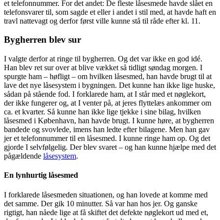
et telefonnummer. For det andet: De fleste låsesmede havde slået en
telefonsvarer til, som sagde et eller i andet i stil med, at havde haft en
travl nattevagt og derfor først ville kunne stå til råde efter kl. 11.
Bygherren blev sur
I valgte derfor at ringe til bygherren. Og det var ikke en god idé.
Han blev ret sur over at blive vækket så tidligt søndag morgen. I
spurgte ham – høfligt – om hvilken låsesmed, han havde brugt til at
lave det nye låsesystem i bygningen. Det kunne han ikke lige huske,
sådan på stående fod. I forklarede ham, at I står med et nøglekort,
der ikke fungerer og, at I venter på, at jeres flyttelæs ankommer om
ca. et kvarter. Så kunne han ikke lige tjekke i sine bilag, hvilken
låsesmed i København, han havde brugt. I kunne høre, at bygherren
bandede og svovlede, imens han ledte efter bilagene. Men han gav
jer et telefonnummer til en låsesmed. I kunne ringe ham op. Og det
gjorde I selvfølgelig. Der blev svaret – og han kunne hjælpe med det
pågældende
låsesystem
.
En lynhurtig låsesmed
I forklarede låsesmeden situationen, og han lovede at komme med
det samme. Der gik 10 minutter. Så var han hos jer. Og ganske
rigtigt, han nåede lige at få skiftet det defekte nøglekort ud med et,