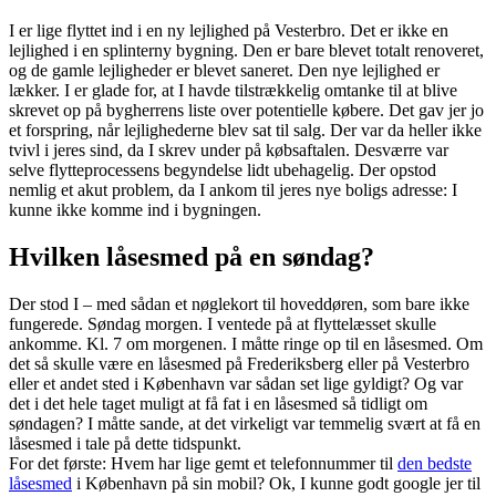
I er lige flyttet ind i en ny lejlighed på Vesterbro. Det er ikke en
lejlighed i en splinterny bygning. Den er bare blevet totalt renoveret,
og de gamle lejligheder er blevet saneret. Den nye lejlighed er
lækker. I er glade for, at I havde tilstrækkelig omtanke til at blive
skrevet op på bygherrens liste over potentielle købere. Det gav jer jo
et forspring, når lejlighederne blev sat til salg. Der var da heller ikke
tvivl i jeres sind, da I skrev under på købsaftalen. Desværre var
selve flytteprocessens begyndelse lidt ubehagelig. Der opstod
nemlig et akut problem, da I ankom til jeres nye boligs adresse: I
kunne ikke komme ind i bygningen.
Hvilken låsesmed på en søndag?
Der stod I – med sådan et nøglekort til hoveddøren, som bare ikke
fungerede. Søndag morgen. I ventede på at flyttelæsset skulle
ankomme. Kl. 7 om morgenen. I måtte ringe op til en låsesmed. Om
det så skulle være en låsesmed på Frederiksberg eller på Vesterbro
eller et andet sted i København var sådan set lige gyldigt? Og var
det i det hele taget muligt at få fat i en låsesmed så tidligt om
søndagen? I måtte sande, at det virkeligt var temmelig svært at få en
låsesmed i tale på dette tidspunkt.
For det første: Hvem har lige gemt et telefonnummer til
den bedste
låsesmed
i København på sin mobil? Ok, I kunne godt google jer til